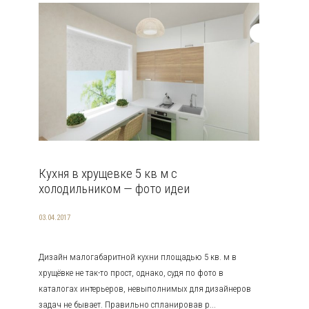
Кухня в хрущевке 5 кв м с
холодильником — фото идеи
03.04.2017
Дизайн малогабаритной кухни площадью 5 кв. м в
хрущёвке не так-то прост, однако, судя по фото в
каталогах интерьеров, невыполнимых для дизайнеров
задач не бывает. Правильно спланировав р...