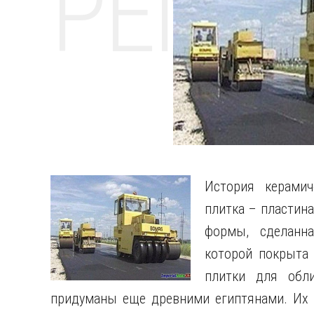
РЕМО
История керамич
плитка – пластина
формы, сделанн
которой покрыта 
плитки для обли
придуманы еще древними египтянами. Их во