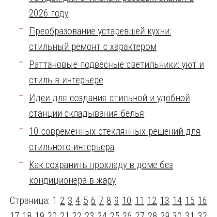
2026 году
Преобразование устаревшей кухни:
стильный ремонт с характером
Раттановые подвесные светильники: уют и
стиль в интерьере
Идеи для создания стильной и удобной
станции складывания белья
10 современных стеклянных решений для
стильного интерьера
Как сохранить прохладу в доме без
кондиционера в жару
Страница: 1
2
3
4
5
6
7
8
9
10
11
12
13
14
15
16
17
18
19
20
21
22
23
24
25
26
27
28
29
30
31
32