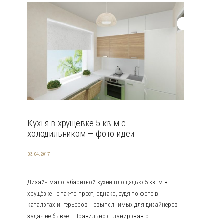
Кухня в хрущевке 5 кв м с
холодильником — фото идеи
03.04.2017
Дизайн малогабаритной кухни площадью 5 кв. м в
хрущёвке не так-то прост, однако, судя по фото в
каталогах интерьеров, невыполнимых для дизайнеров
задач не бывает. Правильно спланировав р...