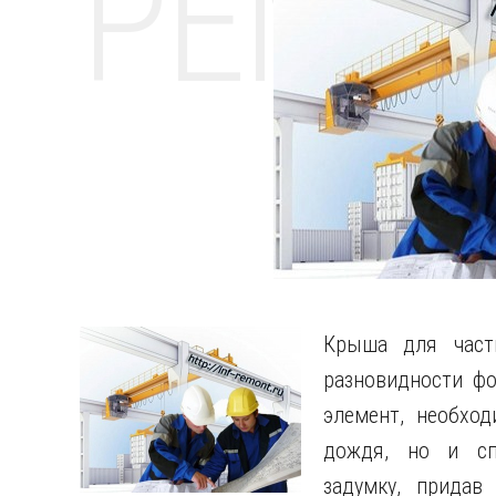
РЕМО
Крыша для част
разновидности ф
элемент, необхо
дождя, но и сп
задумку, придав