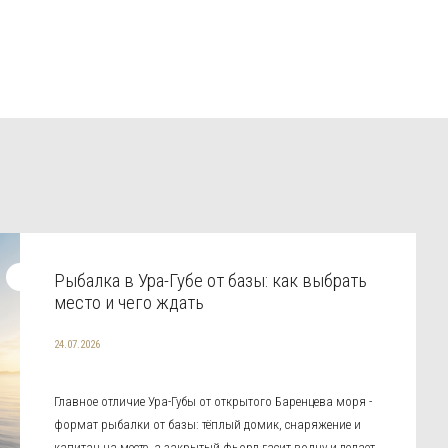
Рыбалка в Ура-Губе от базы: как выбрать
место и чего ждать
24.07.2026
Главное отличие Ура-Губы от открытого Баренцева моря -
формат рыбалки от базы: тёплый домик, снаряжение и
капитан на месте, а закрытый фьорд гасит волну и делает