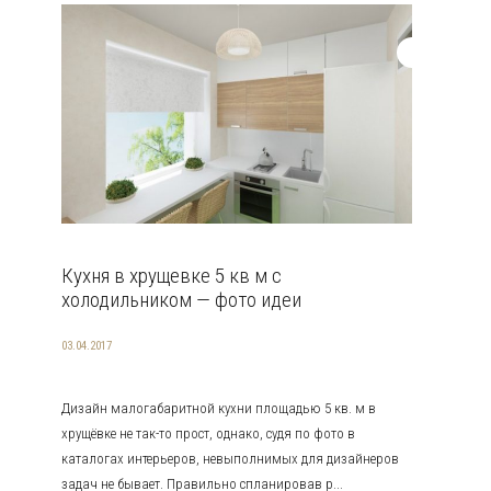
Кухня в хрущевке 5 кв м с
холодильником — фото идеи
03.04.2017
Дизайн малогабаритной кухни площадью 5 кв. м в
хрущёвке не так-то прост, однако, судя по фото в
каталогах интерьеров, невыполнимых для дизайнеров
задач не бывает. Правильно спланировав р...