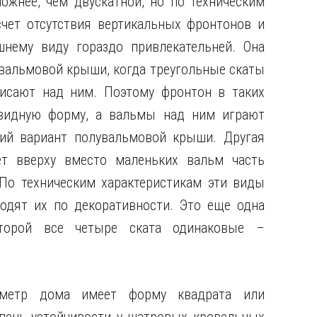
жнее, чем двускатной, но по техническим
счет отсутствия вертикальных фронтонов и
шнему виду гораздо привлекательней. Она
 вальмовой крыши, когда треугольные скаты
исают над ним. Поэтому фронтон в таких
евидную форму, а вальмы над ним играют
кий вариант полувальмовой крыши. Другая
ет вверху вместо маленьких вальм часть
 По техническим характеристикам эти виды
дят их по декоративности. Это еще одна
торой все четыре ската одинаковые –
иметр дома имеет форму квадрата или