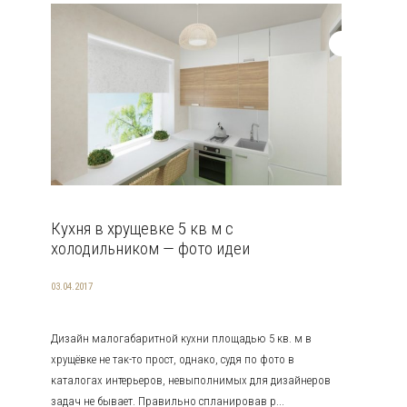
Кухня в хрущевке 5 кв м с
холодильником — фото идеи
03.04.2017
Дизайн малогабаритной кухни площадью 5 кв. м в
хрущёвке не так-то прост, однако, судя по фото в
каталогах интерьеров, невыполнимых для дизайнеров
задач не бывает. Правильно спланировав р...