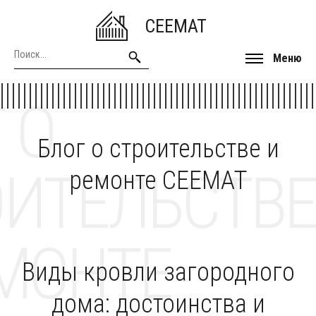
CEEMAT
Меню
 О
Блог о строительстве и
ОИТЕЛЬСТВЕ
ремонте CEEMAT
МОНТЕ
Виды кровли загородного
дома: достоинства и