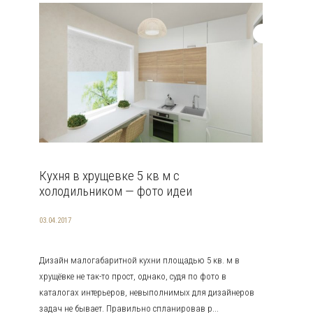
Кухня в хрущевке 5 кв м с
холодильником — фото идеи
03.04.2017
Дизайн малогабаритной кухни площадью 5 кв. м в
хрущёвке не так-то прост, однако, судя по фото в
каталогах интерьеров, невыполнимых для дизайнеров
задач не бывает. Правильно спланировав р...