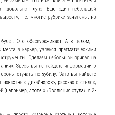
, ее заменяет гостевая книга — посетители
ит довольно глупо. Еще один небольшой
вырост», т.е. многие рубрики заявлены, но
 будет. Это обескураживает. А в целом, —
с места в карьер, увлекся прагматическими
инструменты. Сделаем небольшой привал на
тания». Здесь вы не найдете информации о
тороны стучать по зубилу. Зато вы найдете
 известных дизайнеров», рассказ о стилях,
й (например, эпопею «Эволюция стула», в 2-
и» — просто красивые картинки, которые