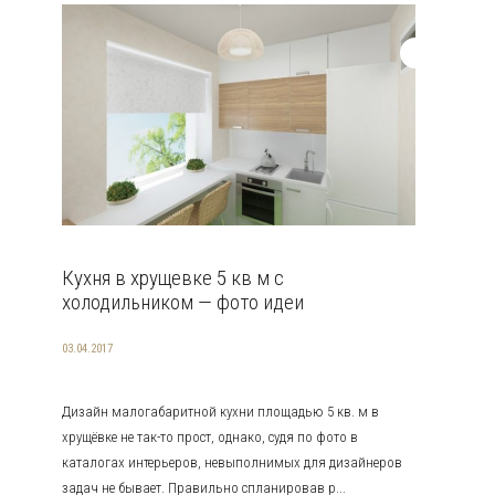
Кухня в хрущевке 5 кв м с
холодильником — фото идеи
03.04.2017
Дизайн малогабаритной кухни площадью 5 кв. м в
хрущёвке не так-то прост, однако, судя по фото в
каталогах интерьеров, невыполнимых для дизайнеров
задач не бывает. Правильно спланировав р...