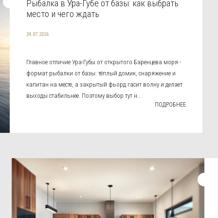
Рыбалка в Ура-Губе от базы: как выбрать
место и чего ждать
24.07.2026
Главное отличие Ура-Губы от открытого Баренцева моря -
формат рыбалки от базы: тёплый домик, снаряжение и
капитан на месте, а закрытый фьорд гасит волну и делает
выходы стабильнее. Поэтому выбор тут н...
ПОДРОБНЕЕ