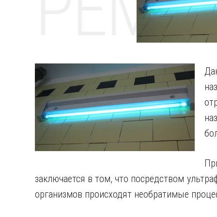
РЕМО
Да
на
от
на
бо
Пр
заключается в том, что посредством ультра
организмов происходят необратимые процес