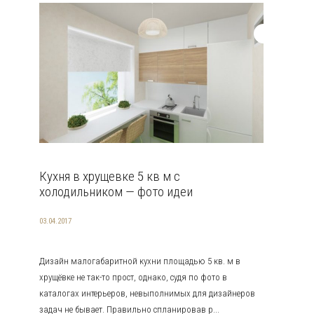
Кухня в хрущевке 5 кв м с
холодильником — фото идеи
03.04.2017
Дизайн малогабаритной кухни площадью 5 кв. м в
хрущёвке не так-то прост, однако, судя по фото в
каталогах интерьеров, невыполнимых для дизайнеров
задач не бывает. Правильно спланировав р...