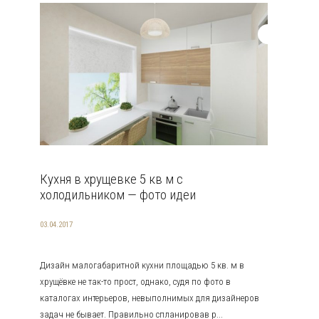
Кухня в хрущевке 5 кв м с
холодильником — фото идеи
03.04.2017
Дизайн малогабаритной кухни площадью 5 кв. м в
хрущёвке не так-то прост, однако, судя по фото в
каталогах интерьеров, невыполнимых для дизайнеров
задач не бывает. Правильно спланировав р...