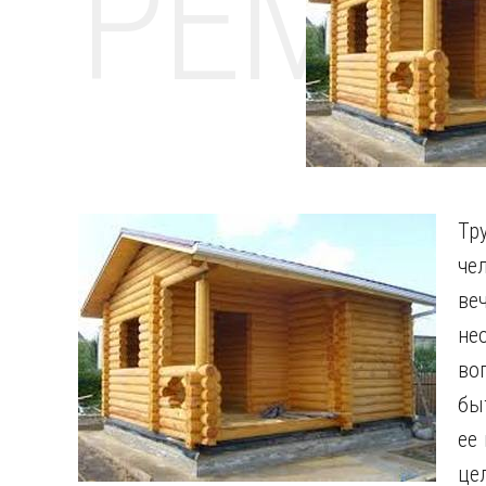
РЕМО
Тр
че
ве
не
во
бы
ее
це