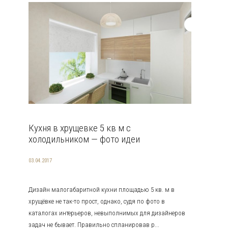
Кухня в хрущевке 5 кв м с
холодильником — фото идеи
03.04.2017
Дизайн малогабаритной кухни площадью 5 кв. м в
хрущёвке не так-то прост, однако, судя по фото в
каталогах интерьеров, невыполнимых для дизайнеров
задач не бывает. Правильно спланировав р...