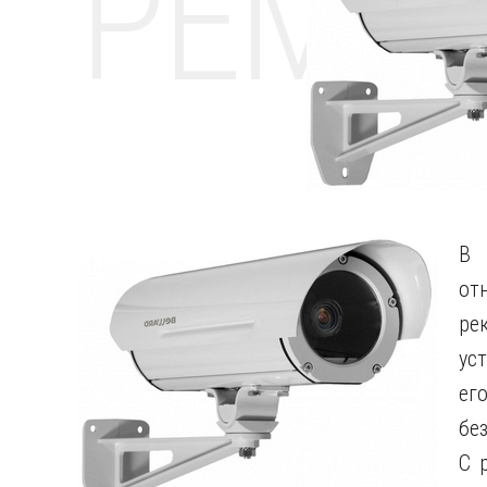
РЕМО
В 
от
ре
ус
ег
бе
С 