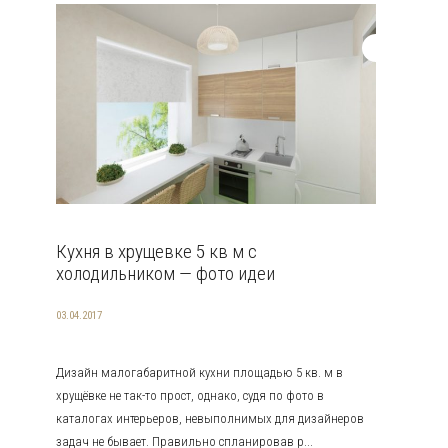
Кухня в хрущевке 5 кв м с
холодильником — фото идеи
03.04.2017
Дизайн малогабаритной кухни площадью 5 кв. м в
хрущёвке не так-то прост, однако, судя по фото в
каталогах интерьеров, невыполнимых для дизайнеров
задач не бывает. Правильно спланировав р...