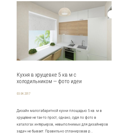
Кухня в хрущевке 5 кв м с
холодильником — фото идеи
03.04.2017
Дизайн малогабаритной кухни площадью 5 кв. м в
хрущёвке не так-то прост, однако, судя по фото в
каталогах интерьеров, невыполнимых для дизайнеров
задач не бывает. Правильно спланировав р...