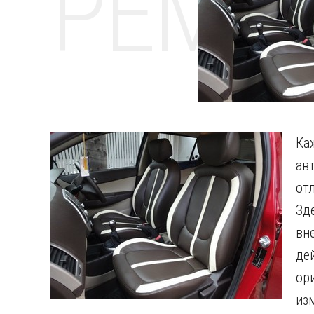
РЕМО
Ка
ав
от
Зд
вн
де
ор
из