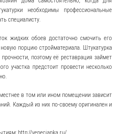
хозяин дома самостоятельно, когда для
тукатурки необходимы профессиональные
ать специалисту.
ок жидких обоев достаточно смочить его
и новую порцию стройматериала. Штукатурка
 прочности, поэтому её реставрация займет
го участка предстоит провести несколько
но.
уместнее в том или ином помещении зависит
аний. Каждый из них по-своему оригинален и
рытиям:
http://venecianka.ru/