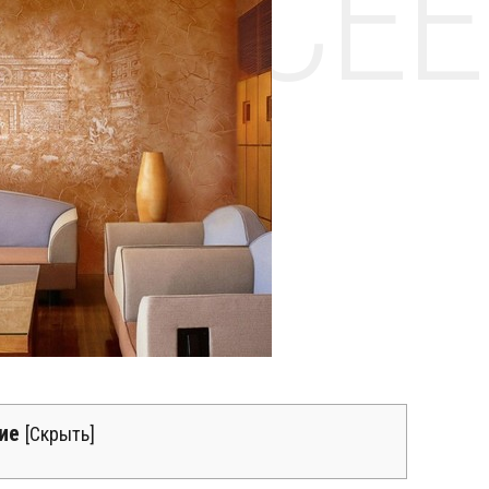
НТЕ CE
ие
[
Скрыть
]