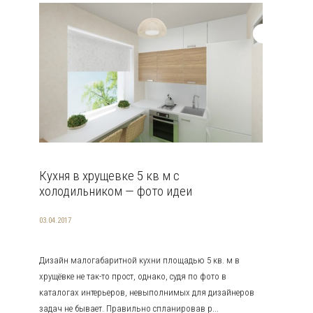
Кухня в хрущевке 5 кв м с
холодильником — фото идеи
03.04.2017
Дизайн малогабаритной кухни площадью 5 кв. м в
хрущёвке не так-то прост, однако, судя по фото в
каталогах интерьеров, невыполнимых для дизайнеров
задач не бывает. Правильно спланировав р...