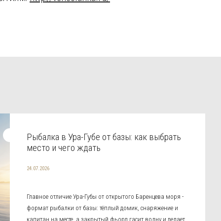
Рыбалка в Ура-Губе от базы: как выбрать
место и чего ждать
24.07.2026
Главное отличие Ура-Губы от открытого Баренцева моря -
формат рыбалки от базы: тёплый домик, снаряжение и
капитан на месте, а закрытый фьорд гасит волну и делает