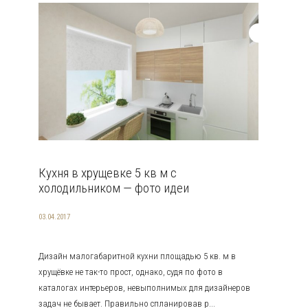
Кухня в хрущевке 5 кв м с
холодильником — фото идеи
03.04.2017
Дизайн малогабаритной кухни площадью 5 кв. м в
хрущёвке не так-то прост, однако, судя по фото в
каталогах интерьеров, невыполнимых для дизайнеров
задач не бывает. Правильно спланировав р...