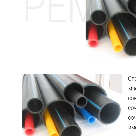
РЕМО
Ст
мн
со
со
со
им