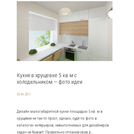
Кухня в хрущевке 5 кв м с
холодильником — фото идеи
03.04.2017
Дизайн малогабаритной кухни площадью 5 кв. м в
хрущёвке не так-то прост, однако, судя по фото в
каталогах интерьеров, невыполнимых для дизайнеров
задач не бывает. Правильно спланировав р...