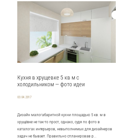
Кухня в хрущевке 5 кв м с
холодильником — фото идеи
03.04.2017
Дизайн малогабаритной кухни площадью 5 кв. м в
хрущёвке не так-то прост, однако, судя по фото в
каталогах интерьеров, невыполнимых для дизайнеров
задач не бывает. Правильно спланировав р...