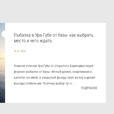
Рыбалка в Ура-Губе от базы: как выбрать
место и чего ждать
24.07.2026
Главное отличие Ура-Губы от открытого Баренцева моря -
формат рыбалки от базы: тёплый домик, снаряжение и
капитан на месте, а закрытый фьорд гасит волну и делает
выходы стабильнее. Поэтому выбор тут н...
ПОДРОБНЕЕ