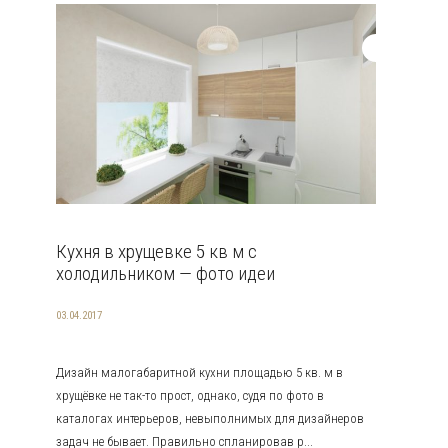
Кухня в хрущевке 5 кв м с
холодильником — фото идеи
03.04.2017
Дизайн малогабаритной кухни площадью 5 кв. м в
хрущёвке не так-то прост, однако, судя по фото в
каталогах интерьеров, невыполнимых для дизайнеров
задач не бывает. Правильно спланировав р...