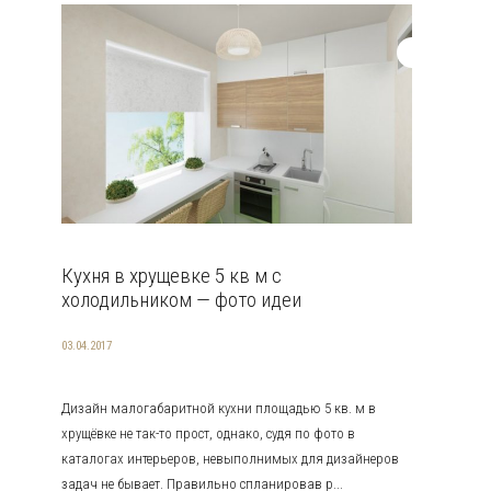
Кухня в хрущевке 5 кв м с
холодильником — фото идеи
03.04.2017
Дизайн малогабаритной кухни площадью 5 кв. м в
хрущёвке не так-то прост, однако, судя по фото в
каталогах интерьеров, невыполнимых для дизайнеров
задач не бывает. Правильно спланировав р...