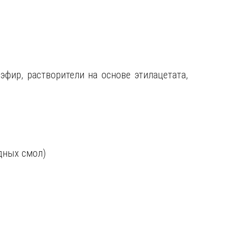
фир, растворители на основе этилацетата,
дных смол)