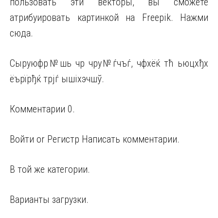
пользовать эти векторы, вы сможете
атрибуировать картинкой на Freepik. Нажми
сюда.
Сыруюфр№шь чр чру№ѓчъѓ, чфхёќ тћ ьюцхђх
ёърїрђќ трјѓ ышіхэчшў.
Комментарии 0.
Войти or Регистр Написать комментарии
.
В той же категории.
Варианты загрузки.