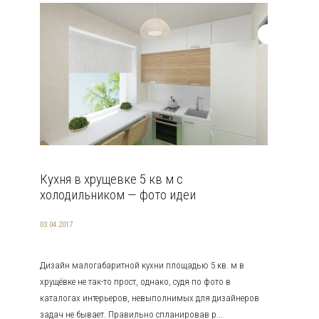
Кухня в хрущевке 5 кв м с
холодильником — фото идеи
03.04.2017
Дизайн малогабаритной кухни площадью 5 кв. м в
хрущёвке не так-то прост, однако, судя по фото в
каталогах интерьеров, невыполнимых для дизайнеров
задач не бывает. Правильно спланировав р...