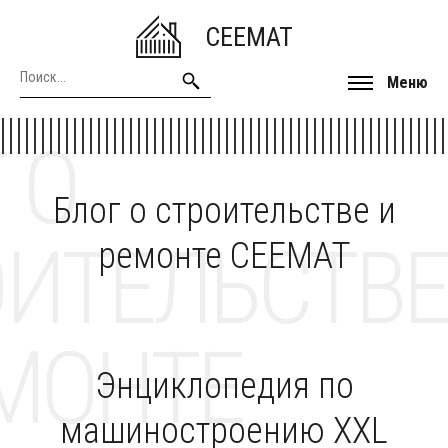
CEEMAT
Меню
 О
Блог о строительстве и
ОИТЕЛЬСТВЕ
ремонте CEEMAT
МОНТЕ
Энциклопедия по
машиностроению XXL