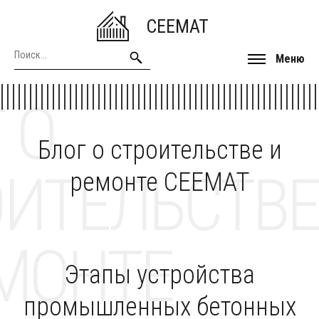
CEEMAT
Меню
 О
Блог о строительстве и
ОИТЕЛЬСТВЕ
ремонте CEEMAT
МОНТЕ
Этапы устройства
промышленных бетонных