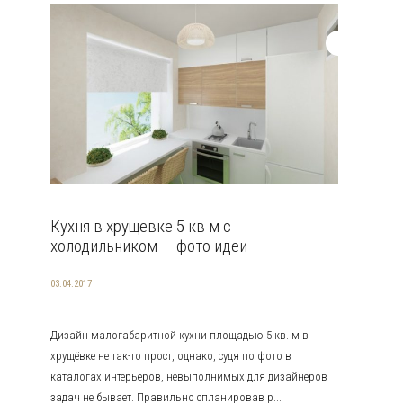
Кухня в хрущевке 5 кв м с
холодильником — фото идеи
03.04.2017
Дизайн малогабаритной кухни площадью 5 кв. м в
хрущёвке не так-то прост, однако, судя по фото в
каталогах интерьеров, невыполнимых для дизайнеров
задач не бывает. Правильно спланировав р...