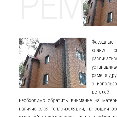
РЕМО
Фасадные 
здания с
различать
устанавли
раме, а др
с использ
деталей.
необходимо обратить внимание на матери
наличие слоя теплоизоляции, на общий вес