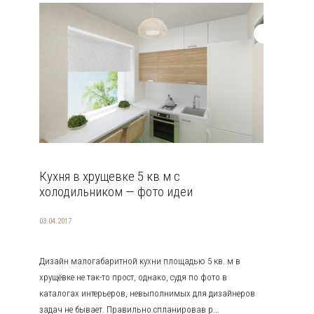
Кухня в хрущевке 5 кв м с
холодильником — фото идеи
03.04.2017
Дизайн малогабаритной кухни площадью 5 кв. м в
хрущёвке не так-то прост, однако, судя по фото в
каталогах интерьеров, невыполнимых для дизайнеров
задач не бывает. Правильно спланировав р...