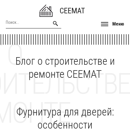
CEEMAT
Меню
 О
Блог о строительстве и
ОИТЕЛЬСТВЕ
ремонте CEEMAT
МОНТЕ
Фурнитура для дверей:
особенности