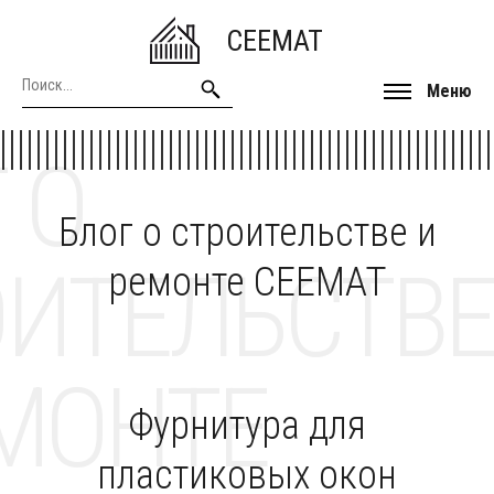
CEEMAT
Меню
 О
Блог о строительстве и
ОИТЕЛЬСТВЕ
ремонте CEEMAT
МОНТЕ
Фурнитура для
пластиковых окон