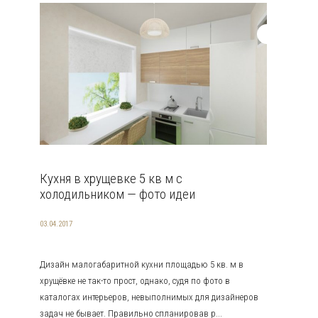
Кухня в хрущевке 5 кв м с
холодильником — фото идеи
03.04.2017
Дизайн малогабаритной кухни площадью 5 кв. м в
хрущёвке не так-то прост, однако, судя по фото в
каталогах интерьеров, невыполнимых для дизайнеров
задач не бывает. Правильно спланировав р...