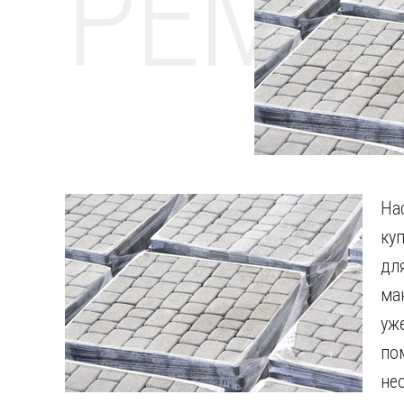
РЕМО
На
ку
дл
ма
уж
по
не