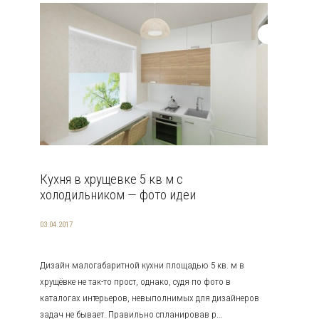
Кухня в хрущевке 5 кв м с
холодильником — фото идеи
03.04.2017
Дизайн малогабаритной кухни площадью 5 кв. м в
хрущёвке не так-то прост, однако, судя по фото в
каталогах интерьеров, невыполнимых для дизайнеров
задач не бывает. Правильно спланировав р...