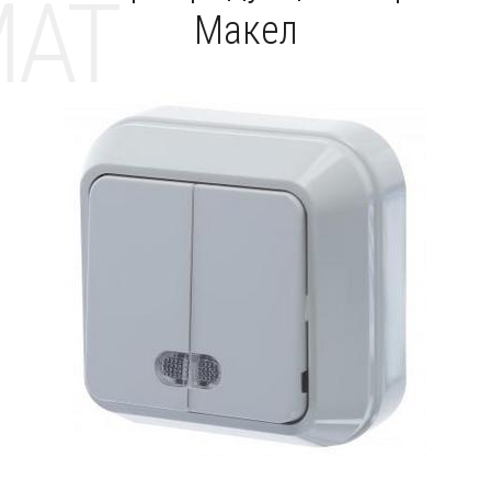
MAT
Макел