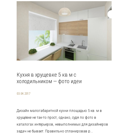
Кухня в хрущевке 5 кв м с
холодильником — фото идеи
03.04.2017
Дизайн малогабаритной кухни площадью 5 кв. м в
хрущёвке не так-то прост, однако, судя по фото в
каталогах интерьеров, невыполнимых для дизайнеров
задач не бывает. Правильно спланировав р...