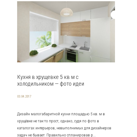
Кухня в хрущевке 5 кв м с
холодильником — фото идеи
03.04.2017
Дизайн малогабаритной кухни площадью 5 кв. м в
хрущёвке не так-то прост, однако, судя по фото в
каталогах интерьеров, невыполнимых для дизайнеров
задач не бывает. Правильно спланировав р...