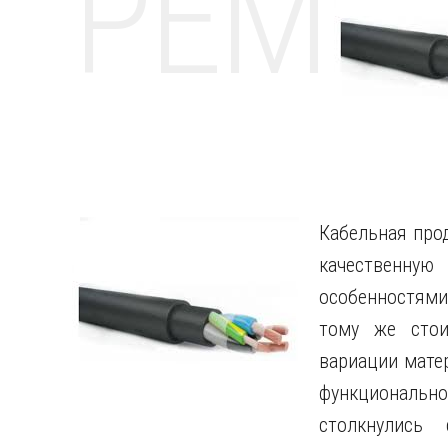
РЕМО
Кабельная про
качественну
особенностями
тому же стои
вариации матер
функциональног
столкнулись