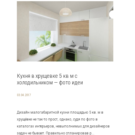
Кухня в хрущевке 5 кв м с
холодильником — фото идеи
03.04.2017
Дизайн малогабаритной кухни площадью 5 кв. м в
хрущёвке не так-то прост, однако, судя по фото в
каталогах интерьеров, невыполнимых для дизайнеров
задач не бывает. Правильно спланировав р...