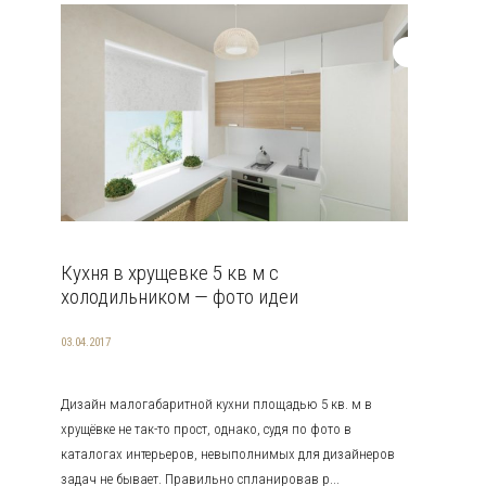
Кухня в хрущевке 5 кв м с
холодильником — фото идеи
03.04.2017
Дизайн малогабаритной кухни площадью 5 кв. м в
хрущёвке не так-то прост, однако, судя по фото в
каталогах интерьеров, невыполнимых для дизайнеров
задач не бывает. Правильно спланировав р...