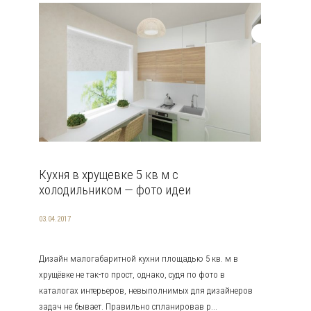
Кухня в хрущевке 5 кв м с
холодильником — фото идеи
03.04.2017
Дизайн малогабаритной кухни площадью 5 кв. м в
хрущёвке не так-то прост, однако, судя по фото в
каталогах интерьеров, невыполнимых для дизайнеров
задач не бывает. Правильно спланировав р...