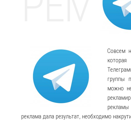
РЕМО
Совсем н
котора
Телеграм
группы п
можно не
рекламир
рекламы 
реклама дала результат, необходимо накрут