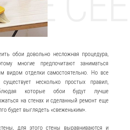
НТЕ CE
еить обои довольно несложная процедура,
этому многие предпочитают заниматься
им видом отделки самостоятельно. Но все
 существует несколько простых правил,
блюдая которые обои будут лучше
ржаться на стенах и сделанный ремонт еще
лго будет выглядеть «свеженьким».
стены, для этого стены выравниваются и