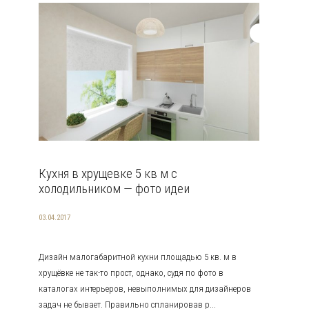
Кухня в хрущевке 5 кв м с
холодильником — фото идеи
03.04.2017
Дизайн малогабаритной кухни площадью 5 кв. м в
хрущёвке не так-то прост, однако, судя по фото в
каталогах интерьеров, невыполнимых для дизайнеров
задач не бывает. Правильно спланировав р...