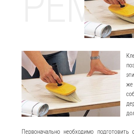
РЕМО
Кл
по
эт
же
со
де
до
Первоначально необходимо подготовить 