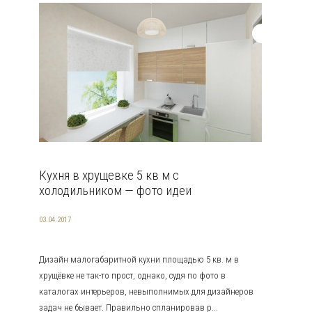
Кухня в хрущевке 5 кв м с
холодильником — фото идеи
03.04.2017
Дизайн малогабаритной кухни площадью 5 кв. м в
хрущёвке не так-то прост, однако, судя по фото в
каталогах интерьеров, невыполнимых для дизайнеров
задач не бывает. Правильно спланировав р...