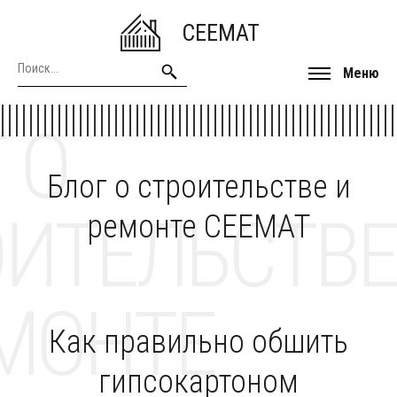
CEEMAT
Меню
 О
Блог о строительстве и
ОИТЕЛЬСТВЕ
ремонте CEEMAT
МОНТЕ
Как правильно обшить
гипсокартоном