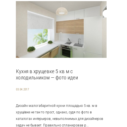
Кухня в хрущевке 5 кв м с
холодильником — фото идеи
03.04.2017
Дизайн малогабаритной кухни площадью 5 кв. м в
хрущёвке не так-то прост, однако, судя по фото в
каталогах интерьеров, невыполнимых для дизайнеров
задач не бывает. Правильно спланировав р...