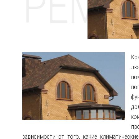
РЕМО
Кр
лю
по
по
фу
до
ко
пр
зависимости от того, какие климатически