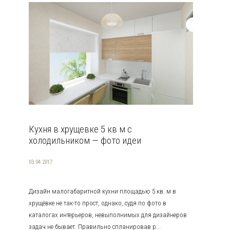
Кухня в хрущевке 5 кв м с
холодильником — фото идеи
03.04.2017
Дизайн малогабаритной кухни площадью 5 кв. м в
хрущёвке не так-то прост, однако, судя по фото в
каталогах интерьеров, невыполнимых для дизайнеров
задач не бывает. Правильно спланировав р...