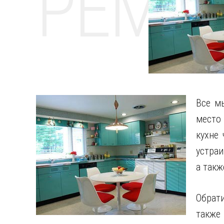
РЕМО
Все м
место 
кухне 
устра
а такж
Обрати
также