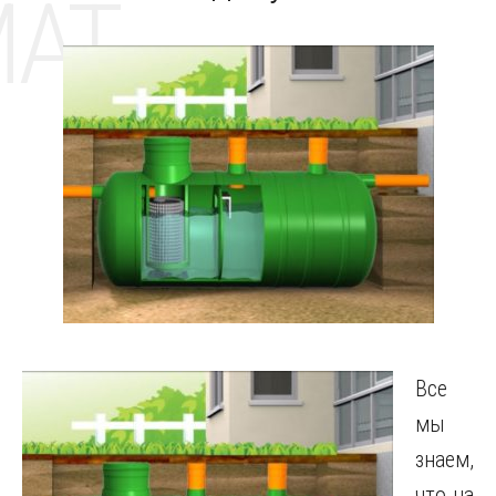
MAT
Все
мы
знаем,
что на