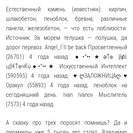
Естественный камень (известняк). кирпич,
шлакобетон, пеноблок, бревна, различные
панели, железобетон, — что есть поблизости.
Источник: За морем телушка — полушка, да
дорог перевоз. Anqel_I`ll be back Просветленный
(26701) 4 года назад. ●•°••★ǝŤ๏ βȼέ
цβ€Ť๏чЌú●•°••★ Искусственный Интеллект
(590595) 4 года назад. ♥ღЗАЛОЖНИЦАღ♥
Оракул (55893) 4 года назад. пеноблок на
сегодняшний день. Ivan Ivanov Мыслитель
(7573) 4 года назад.
А сказку про трёх поросят помнишь? Да и
пирамиды уже 5 тысяч лет стоят. Владимир