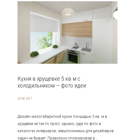
Кухня в хрущевке 5 кв м с
холодильником — фото идеи
03.04.2017
Дизайн малогабаритной кухни площадью 5 кв. м в
хрущёвке не так-то прост, однако, судя по фото в
каталогах интерьеров, невыполнимых для дизайнеров
задач не бывает. Правильно спланировав р...