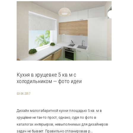
Кухня в хрущевке 5 кв м с
холодильником — фото идеи
03.04.2017
Дизайн малогабаритной кухни площадью 5 кв. м в
хрущёвке не так-то прост, однако, судя по фото в
каталогах интерьеров, невыполнимых для дизайнеров
задач не бывает. Правильно спланировав р...