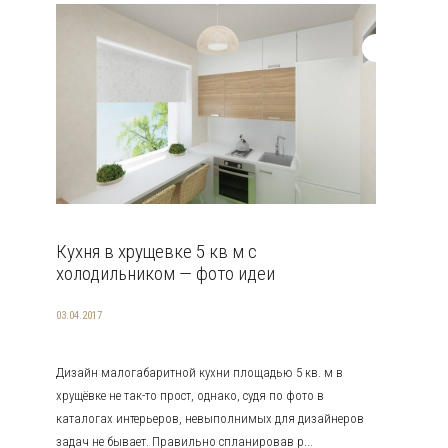
Кухня в хрущевке 5 кв м с
холодильником — фото идеи
03.04.2017
Дизайн малогабаритной кухни площадью 5 кв. м в
хрущёвке не так-то прост, однако, судя по фото в
каталогах интерьеров, невыполнимых для дизайнеров
задач не бывает. Правильно спланировав р...