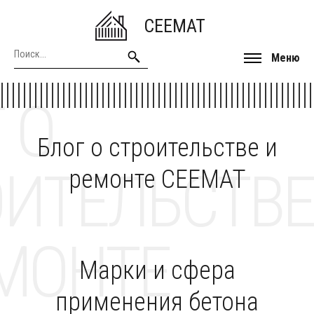
CEEMAT
Меню
 О
Блог о строительстве и
ОИТЕЛЬСТВЕ
ремонте CEEMAT
МОНТЕ
Марки и сфера
применения бетона