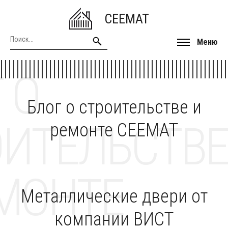
CEEMAT
Меню
 О
Блог о строительстве и
ОИТЕЛЬСТВЕ
ремонте CEEMAT
МОНТЕ
Металлические двери от
компании ВИСТ