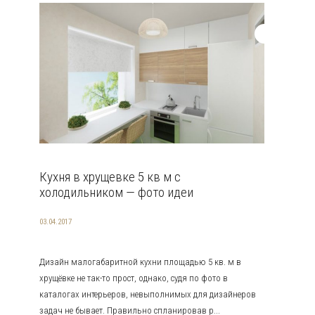
Кухня в хрущевке 5 кв м с
холодильником — фото идеи
03.04.2017
Дизайн малогабаритной кухни площадью 5 кв. м в
хрущёвке не так-то прост, однако, судя по фото в
каталогах интерьеров, невыполнимых для дизайнеров
задач не бывает. Правильно спланировав р...