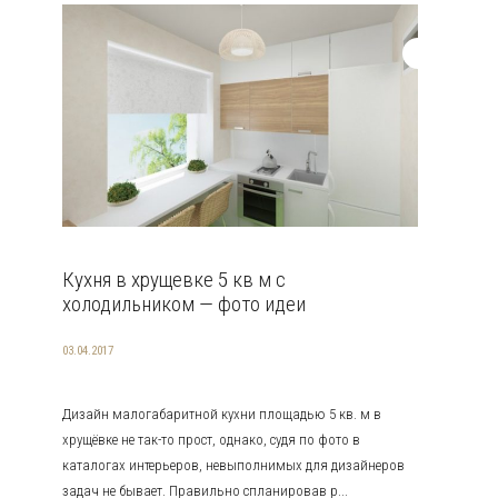
Кухня в хрущевке 5 кв м с
холодильником — фото идеи
03.04.2017
Дизайн малогабаритной кухни площадью 5 кв. м в
хрущёвке не так-то прост, однако, судя по фото в
каталогах интерьеров, невыполнимых для дизайнеров
задач не бывает. Правильно спланировав р...